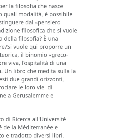
per la filosofia che nasce
o quali modalità, è possibile
distinguere dal «pensiero
adizione filosofica che si vuole
a della filosofia? È una
lare?Si vuole qui proporre un
teorica, il binomio «greco-
e viva, l’ospitalità di una
a. Un libro che medita sulla la
sti due grandi orizzonti,
ociare le loro vie, di
tene a Gerusalemme e
 di Ricerca all'Université
té de la Méditerranée e
o e tradotto diversi libri,