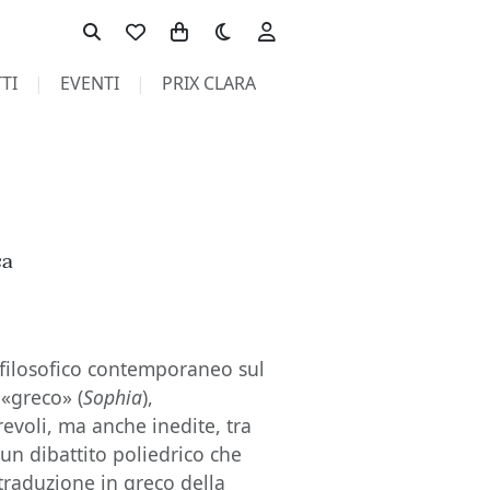
Toggle theme
TI
EVENTI
PRIX CLARA
ca
to filosofico contemporaneo sul
l «greco» (
Sophia
),
revoli, ma anche inedite, tra
di un dibattito poliedrico che
 traduzione in greco della