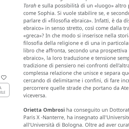
Torah
e sulla possibilità di un «luogo» altro 
come Sophia. Si vuole stabilire se, e second
parlare di «filosofia ebraica». Infatti, è da 
ebraico» in senso stretto, così come dalla tr
«greca»? In che modo si inserisce nella stori
filosofia della religione e di una in partico
libro che affronta, secondo una prospettiva 
ebraico», la loro traduzione e tensione sempr
tradizione di pensiero nei confronti dell’altr
complessa relazione che unisce e separa que
cercando di delimitarne i confini, di fare incr
percorrere quelle strade che portano da A
A
BILE
viceversa.
Orietta Ombrosi
ha conseguito un Dottorato
Paris X -Nanterre, ha insegnato all'Universi
all'Università di Bologna. Oltre ad aver curat