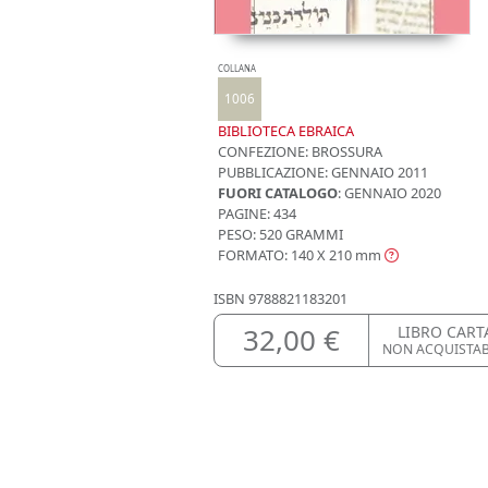
COLLANA
1006
BIBLIOTECA EBRAICA
CONFEZIONE:
BROSSURA
PUBBLICAZIONE:
GENNAIO 2011
FUORI CATALOGO
: GENNAIO 2020
PAGINE: 434
PESO: 520 GRAMMI
FORMATO: 140 X 210
mm
ISBN
9788821183201
32,00 €
LIBRO CART
NON ACQUISTA