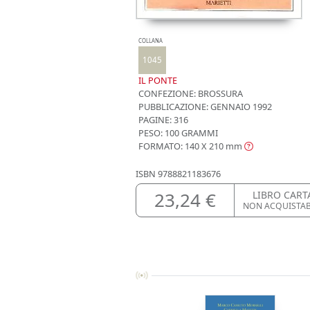
COLLANA
1045
IL PONTE
CONFEZIONE:
BROSSURA
PUBBLICAZIONE:
GENNAIO 1992
PAGINE: 316
PESO: 100 GRAMMI
FORMATO: 140 X 210
mm
ISBN
9788821183676
23,24 €
LIBRO CART
NON ACQUISTA