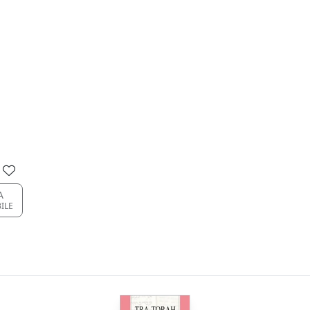
A
BILE