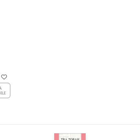
A
BILE