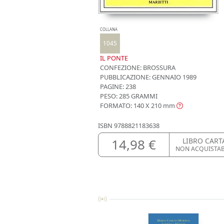
COLLANA
1045
IL PONTE
CONFEZIONE:
BROSSURA
PUBBLICAZIONE:
GENNAIO 1989
PAGINE: 238
PESO: 285 GRAMMI
FORMATO: 140 X 210
mm
ISBN
9788821183638
14,98 €
LIBRO CART
NON ACQUISTA