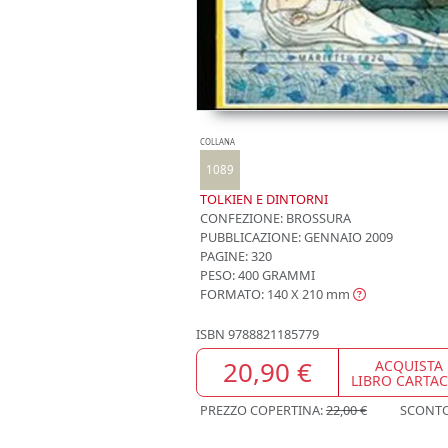
COLLANA
1089
TOLKIEN E DINTORNI
CONFEZIONE:
BROSSURA
PUBBLICAZIONE:
GENNAIO 2009
PAGINE: 320
PESO: 400 GRAMMI
FORMATO: 140 X 210
mm
ISBN
9788821185779
20,90 €
ACQUISTA
LIBRO CARTA
PREZZO COPERTINA:
22,00 €
SCONT