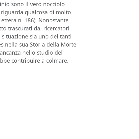
nio sono il vero nocciolo
me riguarda qualcosa di molto
(Lettera n. 186). Nonostante
to trascurati dai ricercatori
a situazione sia uno dei tanti
iès nella sua Storia della Morte
mancanza nello studio del
ebbe contribuire a colmare.