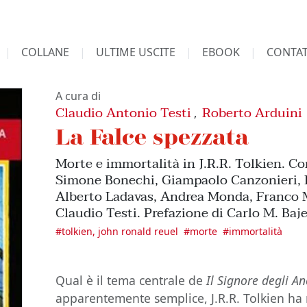
COLLANE
ULTIME USCITE
EBOOK
CONTAT
A cura di
Claudio Antonio Testi
Roberto Arduini
,
La Falce spezzata
Morte e immortalità in J.R.R. Tolkien. Co
Simone Bonechi, Giampaolo Canzonieri, 
Alberto Ladavas, Andrea Monda, Franco M
Claudio Testi. Prefazione di Carlo M. Baj
#
tolkien, john ronald reuel
#
morte
#
immortalità
Qual è il tema centrale de
Il Signore degli An
apparentemente semplice, J.R.R. Tolkien ha 