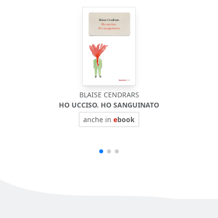
BLAISE CENDRARS
HO UCCISO. HO SANGUINATO
P
anche in
e
book