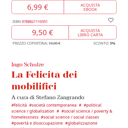
6,99 €
ACQUISTA
EBOOK
ISBN
9788821110351
9,50 €
ACQUISTA
LIBRO CARTA
PREZZO COPERTINA:
10,00 €
SCONTO:
5%
Ingo Schulze
La Felicità dei
mobilifici
A cura di Stefano Zangrando
#
felicità
#
società contemporanea
#
#
political
science / globalization
#
#
social science / poverty &
homelessness
#
social science / social classes
#
povertà e disoccupazione
#
globalizzazione