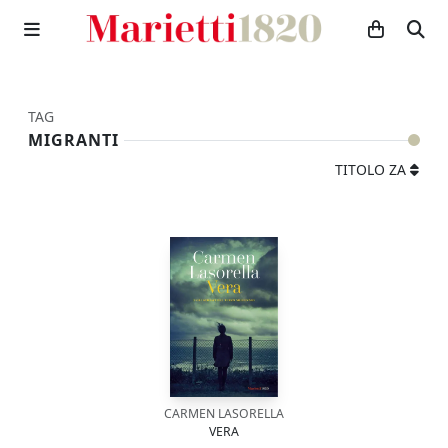
TAG
MIGRANTI
TITOLO ZA
CARMEN LASORELLA
VERA