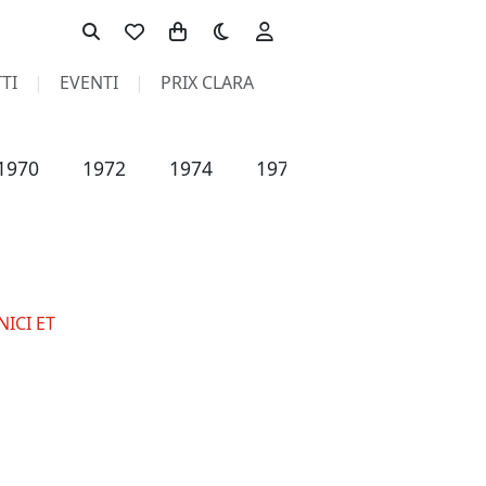
Toggle theme
TI
EVENTI
PRIX CLARA
1970
1972
1974
1975
1976
1977
ICI ET