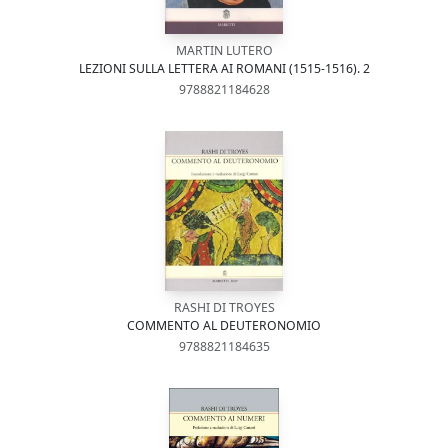
MARTIN LUTERO
LEZIONI SULLA LETTERA AI ROMANI (1515-1516). 2
9788821184628
RASHI DI TROYES
COMMENTO AL DEUTERONOMIO
9788821184635