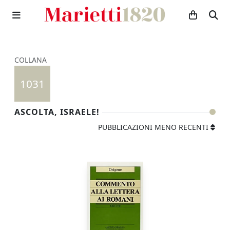
COLLANA
1031
ASCOLTA, ISRAELE!
PUBBLICAZIONI MENO RECENTI