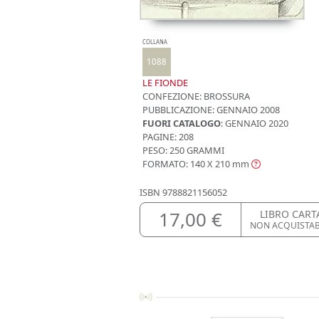
COLLANA
1088
LE FIONDE
CONFEZIONE:
BROSSURA
PUBBLICAZIONE:
GENNAIO 2008
FUORI CATALOGO
: GENNAIO 2020
PAGINE: 208
PESO: 250 GRAMMI
FORMATO: 140 X 210
mm
ISBN
9788821156052
17,00 €
LIBRO CART
NON ACQUISTA