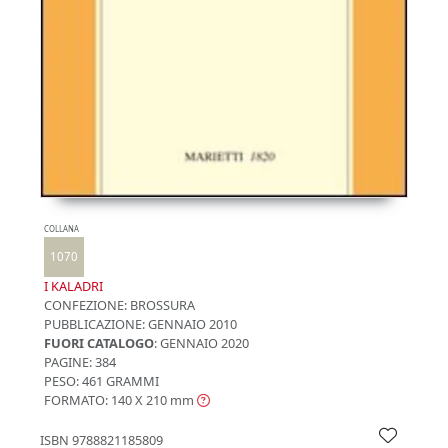
COLLANA
1070
I KALADRI
CONFEZIONE:
BROSSURA
PUBBLICAZIONE:
GENNAIO 2010
FUORI CATALOGO
: GENNAIO 2020
PAGINE: 384
PESO: 461 GRAMMI
FORMATO: 140 X 210
mm
ISBN
9788821185809