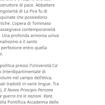
costruttore di pace. Abbattere
ngolarità di La Pira fu di
l’Aquinate che possiedono
litiche. L’opera di Tommaso
che assegnava contemporaneità
te. Una profonda armonia univa
nalissimo e il santo
la perfezione entro quella
o.
 politica presso l’Università Ca’
o Interdipartimentale di
 volumi nel campo dell’etica,
ali tradotti in varie lingue. Tra
),
Il Nuovo Principio Persona
e guerra tra le nazioni. Kant,
lla Pontificia Accademia delle