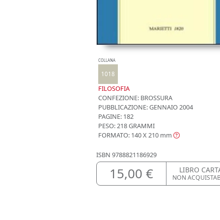
COLLANA
1018
FILOSOFIA
CONFEZIONE:
BROSSURA
PUBBLICAZIONE:
GENNAIO 2004
PAGINE: 182
PESO: 218 GRAMMI
FORMATO: 140 X 210
mm
ISBN
9788821186929
15,00 €
LIBRO CART
NON ACQUISTA