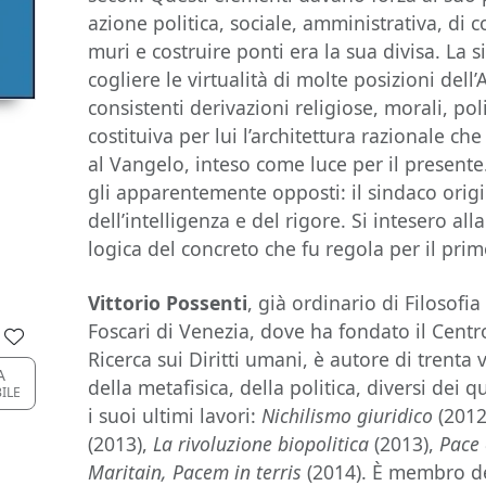
azione politica, sociale, amministrativa, di 
muri e costruire ponti era la sua divisa. La si
cogliere le virtualità di molte posizioni del
consistenti derivazioni religiose, morali, po
costituiva per lui l’architettura razionale 
al Vangelo, inteso come luce per il presen
gli apparentemente opposti: il sindaco origi
dell’intelligenza e del rigore. Si intesero al
logica del concreto che fu regola per il prim
Vittorio Possenti
, già ordinario di Filosofia
Foscari di Venezia, dove ha fondato il Centr
Ricerca sui Diritti umani, è autore di trenta
A
della metafisica, della politica, diversi dei qu
BILE
i suoi ultimi lavori:
Nichilismo giuridico
(2012
(2013),
La rivoluzione biopolitica
(2013),
Pace 
Maritain, Pacem in terris
(2014). È membro de