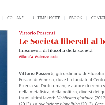
COLLANE
ULTIME USCITE
EBOOK
CONTAT
Vittorio Possenti
Le Società liberali al 
lineamenti di filosofia della società
#
filosofia
#
scienze sociali
Vittorio Possenti
, già ordinario di Filosofia
Foscari di Venezia, dove ha fondato il Centr
Ricerca sui Diritti umani, è autore di trenta
della metafisica, della politica, diversi dei qu
i suoi ultimi lavori:
Nichilismo giuridico
(2012
(2013),
La rivoluzione biopolitica
(2013),
Pace 