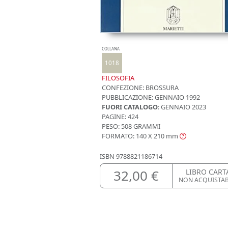
COLLANA
1018
FILOSOFIA
CONFEZIONE:
BROSSURA
PUBBLICAZIONE:
GENNAIO 1992
FUORI CATALOGO
: GENNAIO 2023
PAGINE: 424
PESO: 508 GRAMMI
FORMATO: 140 X 210
mm
ISBN
9788821186714
32,00 €
LIBRO CART
NON ACQUISTA