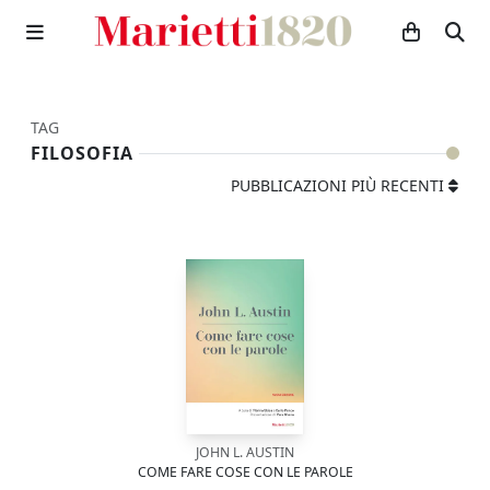
TAG
FILOSOFIA
PUBBLICAZIONI PIÙ RECENTI
JOHN L. AUSTIN
COME FARE COSE CON LE PAROLE