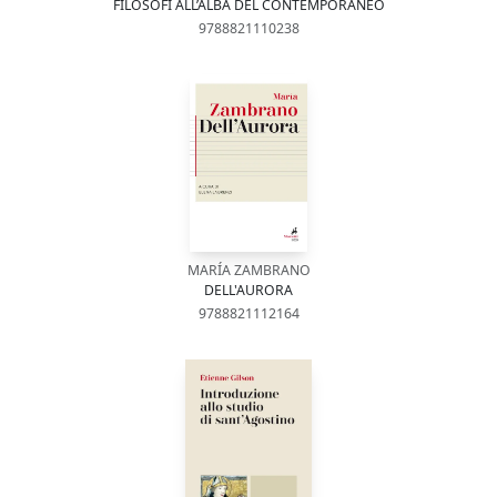
FILOSOFI ALL’ALBA DEL CONTEMPORANEO
9788821110238
MARÍA ZAMBRANO
DELL'AURORA
9788821112164