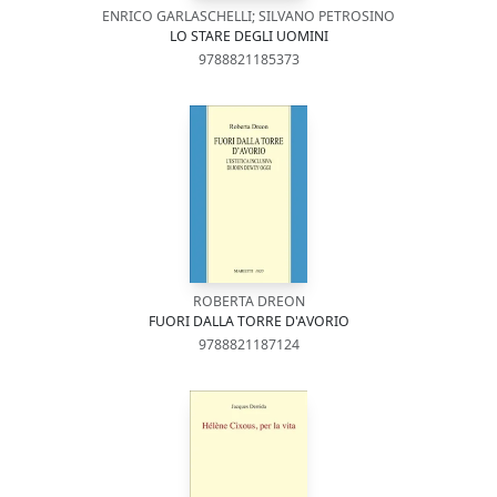
ENRICO GARLASCHELLI; SILVANO PETROSINO
LO STARE DEGLI UOMINI
9788821185373
ROBERTA DREON
FUORI DALLA TORRE D'AVORIO
9788821187124