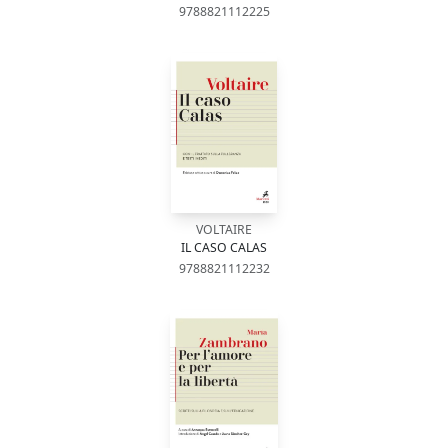
9788821112225
VOLTAIRE
IL CASO CALAS
9788821112232