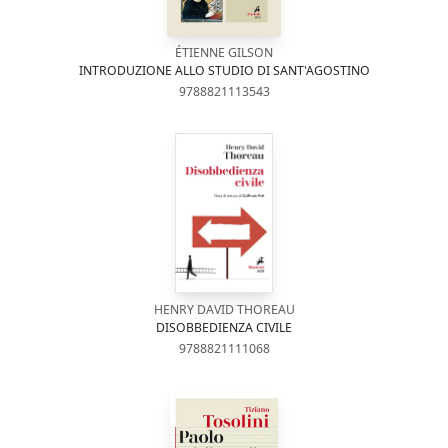
ÉTIENNE GILSON
INTRODUZIONE ALLO STUDIO DI SANT'AGOSTINO
9788821113543
HENRY DAVID THOREAU
DISOBBEDIENZA CIVILE
9788821111068