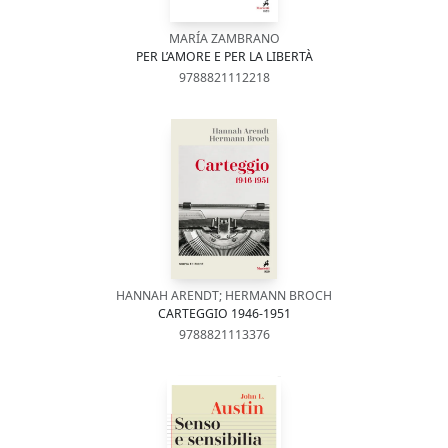
MARÍA ZAMBRANO
PER L’AMORE E PER LA LIBERTÀ
9788821112218
HANNAH ARENDT; HERMANN BROCH
CARTEGGIO 1946-1951
9788821113376