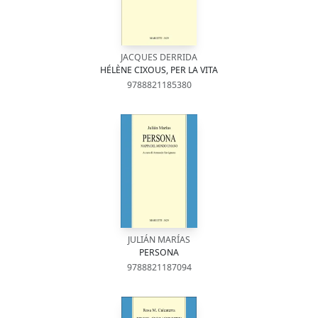
JACQUES DERRIDA
HÉLÈNE CIXOUS, PER LA VITA
9788821185380
JULIÁN MARÍAS
PERSONA
9788821187094