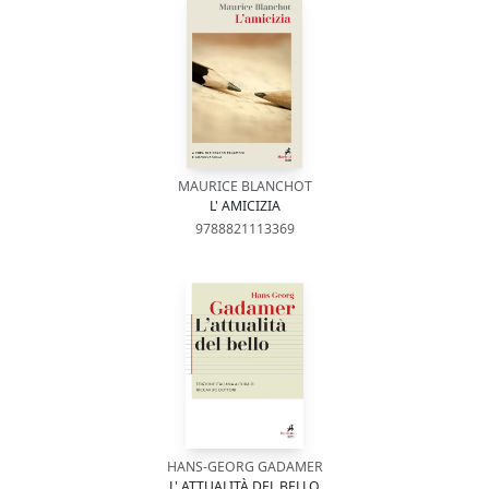
MAURICE BLANCHOT
L' AMICIZIA
9788821113369
HANS-GEORG GADAMER
L' ATTUALITÀ DEL BELLO