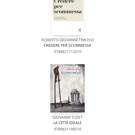
ROBERTO GIOVANNI TIMOSSI
CREDERE PER SCOMMESSA
9788821112010
GIOVANNI TUZET
LA CITTÀ IDEALE
9788821188510