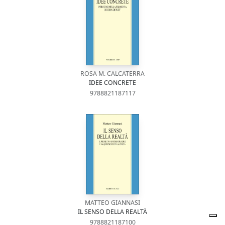
ROSA M. CALCATERRA
IDEE CONCRETE
9788821187117
MATTEO GIANNASI
IL SENSO DELLA REALTÀ
9788821187100