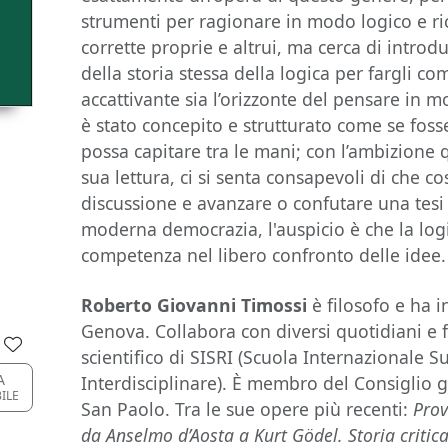
strumenti per ragionare in modo logico e r
corrette proprie e altrui, ma cerca di introdu
della storia stessa della logica per fargli 
accattivante sia l’orizzonte del pensare in m
è stato concepito e strutturato come se fosse
possa capitare tra le mani; con l’ambizione q
sua lettura, ci si senta consapevoli di che co
discussione e avanzare o confutare una tesi
moderna democrazia, l'auspicio è che la logi
competenza nel libero confronto delle idee.
Roberto Giovanni Timossi
è filosofo e ha i
Genova. Collabora con diversi quotidiani e 
scientifico di SISRI (Scuola Internazionale S
A
Interdisciplinare). È membro del Consiglio
BILE
San Paolo. Tra le sue opere più recenti:
Prov
da Anselmo d’Aosta a Kurt Gödel. Storia critic