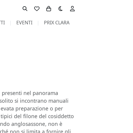
Toggle theme
TI
EVENTI
PRIX CLARA
li presenti nel panorama
 solito si incontrano manuali
elevata preparazione o per
 tipici del filone del cosiddetto
mondo anglosassone, non è
é non si limita a fornire gli