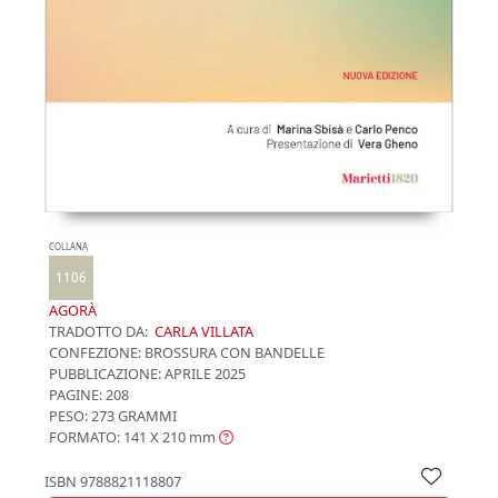
COLLANA
1106
AGORÀ
TRADOTTO DA:
CARLA VILLATA
CONFEZIONE:
BROSSURA CON BANDELLE
PUBBLICAZIONE:
APRILE 2025
PAGINE: 208
PESO: 273 GRAMMI
FORMATO: 141 X 210
mm
ISBN
9788821118807