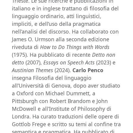
Trieste. Le sue ricerche e pubblicazioni in
italiano e in inglese trattano di filosofia del
linguaggio ordinario, atti linguistici,
impliciti, e dell’uso della pragmatica
nell’analisi del discorso. Ha collaborato con
James O. Urmson alla seconda edizione
riveduta di
How to Do Things with Words
(1975). Ha pubblicato di recente
Detto non
detto
(2007),
Essays on Speech Acts
(2023) e
Austinian Themes
(2024).
Carlo Penco
insegna Filosofia del linguaggio
all’Università di Genova, dopo aver studiato
a Oxford con Michael Dummett, a
Pittsburgh con Robert Brandom e John
McDowell e all’Institute of Philosophy di
Londra. Ha curato traduzioni delle opere di
Gottlob Frege e scritto su temi al confine tra
semantica e pragmatica. Ha pubblicato di