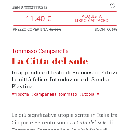
ISBN
9788821110313
11,40 €
ACQUISTA
LIBRO CARTACEO
PREZZO COPERTINA:
12,00 €
SCONTO:
5%
Tommaso Campanella
La Città del sole
In appendice il testo di Francesco Patrizi
La città felice. Introduzione di Sandra
Plastina
#
filosofia
#
campanella, tommaso
#
utopia
#
Le più significative utopie scritte in Italia tra
Cinque e Seicento sono
La Città del Sole
di
Tommaso Campanella e
La città felice
di