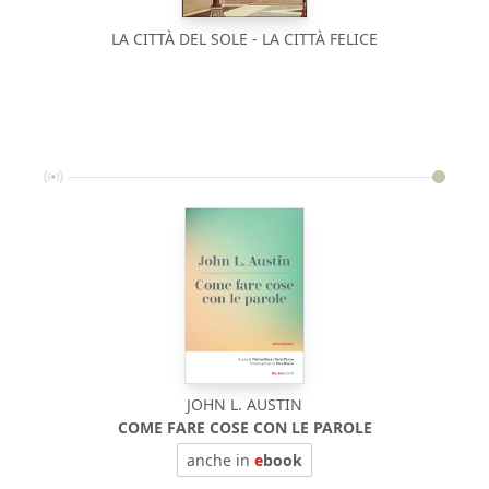
LA CITTÀ DEL SOLE - LA CITTÀ FELICE
JOHN L. AUSTIN
COME FARE COSE CON LE PAROLE
BIOF
anche in
e
book