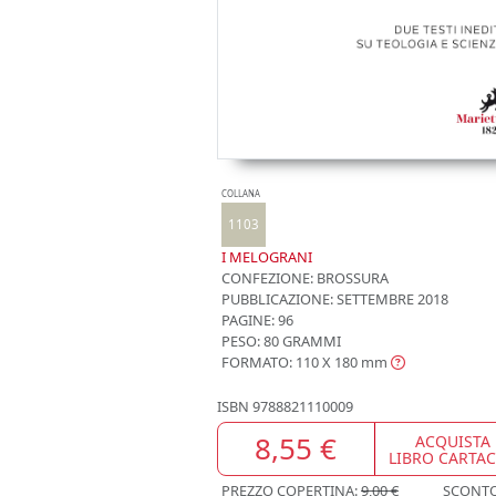
COLLANA
1103
I MELOGRANI
CONFEZIONE:
BROSSURA
PUBBLICAZIONE:
SETTEMBRE 2018
PAGINE: 96
PESO: 80 GRAMMI
FORMATO: 110 X 180
mm
ISBN
9788821110009
8,55 €
ACQUISTA
LIBRO CARTA
PREZZO COPERTINA:
9,00 €
SCONT