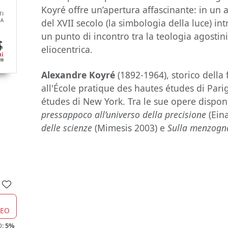
Koyré offre un’apertura affascinante: in un 
del XVII secolo (la simbologia della luce) intr
un punto di incontro tra la teologia agostin
eliocentrica.
Alexandre Koyré
(1892-1964), storico della 
all'École pratique des hautes études di Parig
études di New York. Tra le sue opere disponib
pressappoco all’universo della precisione
(Ein
delle scienze
(Mimesis 2003) e
Sulla menzogna
CEO
O:
5%