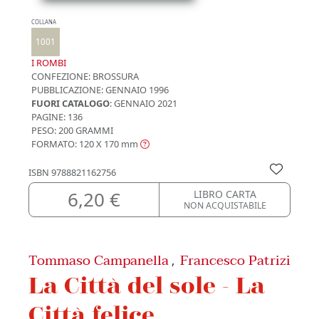
COLLANA
1001
I ROMBI
CONFEZIONE:
BROSSURA
PUBBLICAZIONE:
GENNAIO 1996
FUORI CATALOGO
: GENNAIO 2021
PAGINE: 136
PESO: 200 GRAMMI
FORMATO: 120 X 170
mm
ISBN
9788821162756
6,20 €
LIBRO CARTA
NON ACQUISTABILE
Tommaso Campanella
Francesco Patrizi
,
La Città del sole - La
Città felice