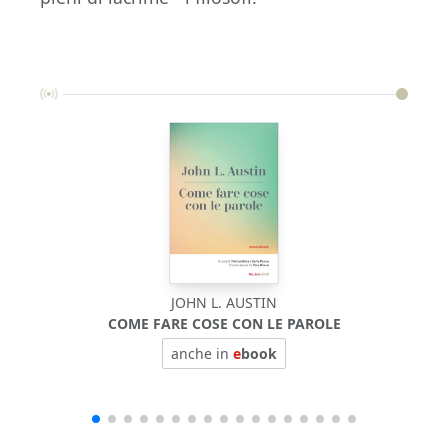
JOHN L. AUSTIN
COME FARE COSE CON LE PAROLE
BIOF
anche in
e
book