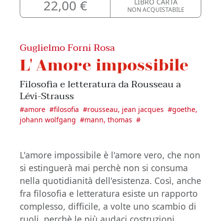
22,00 €
LIBRO CARTA
NON ACQUISTABILE
Guglielmo Forni Rosa
L' Amore impossibile
Filosofia e letteratura da Rousseau a
Lévi-Strauss
#
amore
#
filosofia
#
rousseau, jean jacques
#
goethe,
johann wolfgang
#
mann, thomas
#
L'amore impossibile è l'amore vero, che non
si estinguerà mai perchè non si consuma
nella quotidianità dell'esistenza. Così, anche
fra filosofia e letteratura esiste un rapporto
complesso, difficile, a volte uno scambio di
ruoli, perchè le più audaci costruzioni