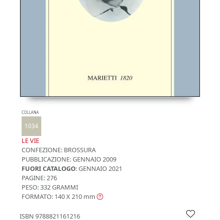
COLLANA
1034
LE VIE
CONFEZIONE:
BROSSURA
PUBBLICAZIONE:
GENNAIO 2009
FUORI CATALOGO
: GENNAIO 2021
PAGINE: 276
PESO: 332 GRAMMI
FORMATO: 140 X 210
mm
ISBN
9788821161216