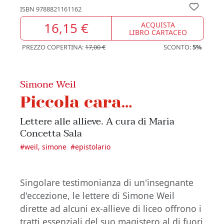
ISBN
9788821161162
16,15 €
ACQUISTA
LIBRO CARTACEO
PREZZO COPERTINA:
17,00 €
SCONTO:
5%
Simone Weil
Piccola cara…
Lettere alle allieve. A cura di Maria
Concetta Sala
#
weil, simone
#
epistolario
Singolare testimonianza di un'insegnante
d'eccezione, le lettere di Simone Weil
dirette ad alcuni ex-allieve di liceo offrono i
tratti essenziali del suo magistero al di fuori