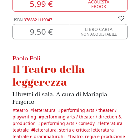
5,99 €
ACQUISTA
EBOOK
ISBN
9788821110047
9,50 €
LIBRO CARTA
NON ACQUISTABILE
Paolo Poli
Il Teatro della
leggerezza
Libretti di sala. A cura di Mariapia
Frigerio
#
teatro
#
letteratura
#
performing arts / theater /
playwriting
#
performing arts / theater / direction &
production
#
performing arts / comedy
#
letteratura
teatrale
#
letteratura, storia e critica: letteratura
teatrale e drammaturghi
#
teatro: regia e produzione