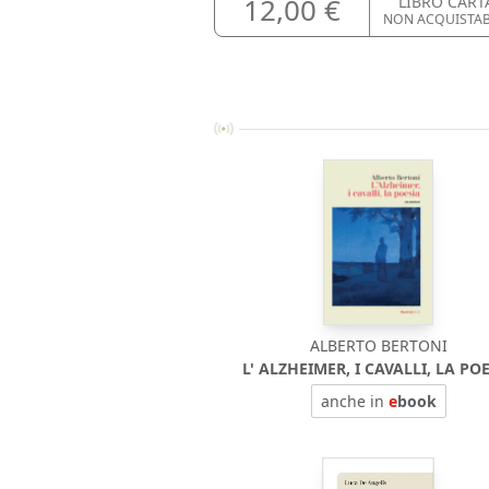
12,00 €
LIBRO CART
NON ACQUISTAB
ALBERTO BERTONI
L' ALZHEIMER, I CAVALLI, LA PO
anche in
e
book