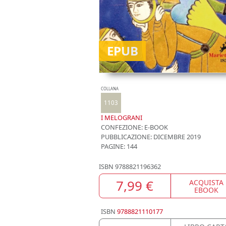
EPUB
COLLANA
1103
I MELOGRANI
CONFEZIONE:
E-BOOK
PUBBLICAZIONE:
DICEMBRE 2019
PAGINE: 144
ISBN
9788821196362
7,99 €
ACQUISTA
EBOOK
ISBN
9788821110177