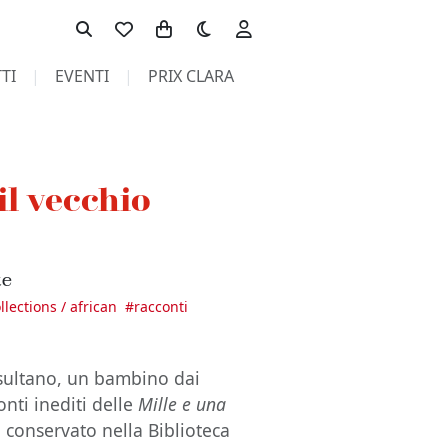
Toggle theme
TI
EVENTI
PRIX CLARA
il vecchio
te
ollections / african
#
racconti
l sultano, un bambino dai
onti inediti delle
Mille e una
o conservato nella Biblioteca