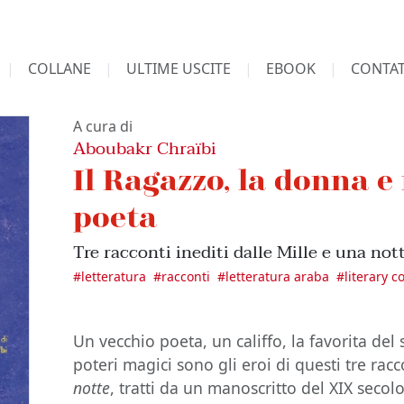
COLLANE
ULTIME USCITE
EBOOK
CONTAT
A cura di
Aboubakr Chraïbi
Il Ragazzo, la donna e 
poeta
Tre racconti inediti dalle Mille e una not
#
letteratura
#
racconti
#
letteratura araba
#
literary c
Un vecchio poeta, un califfo, la favorita de
poteri magici sono gli eroi di questi tre racc
notte
, tratti da un manoscritto del XIX secol