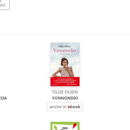
A
ILE
TILLIE OLSEN
ESIA
YONNONDIO
anche in
e
book