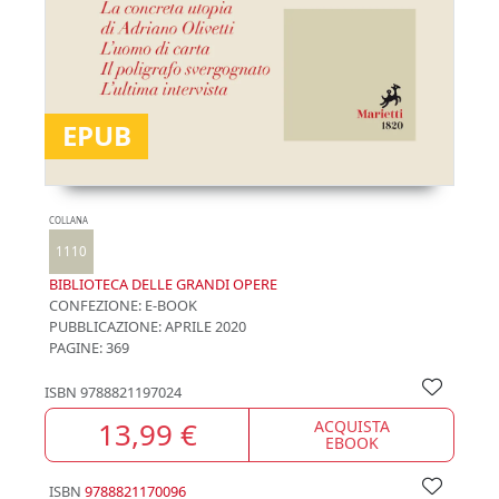
EPUB
COLLANA
1110
BIBLIOTECA DELLE GRANDI OPERE
CONFEZIONE:
E-BOOK
PUBBLICAZIONE:
APRILE 2020
PAGINE: 369
ISBN
9788821197024
13,99 €
ACQUISTA
EBOOK
ISBN
9788821170096