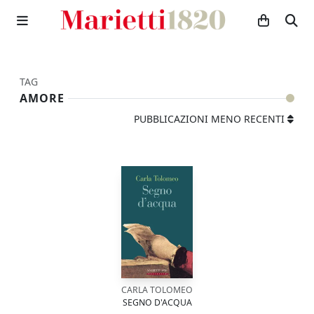
TAG
AMORE
PUBBLICAZIONI MENO RECENTI
CARLA TOLOMEO
SEGNO D'ACQUA