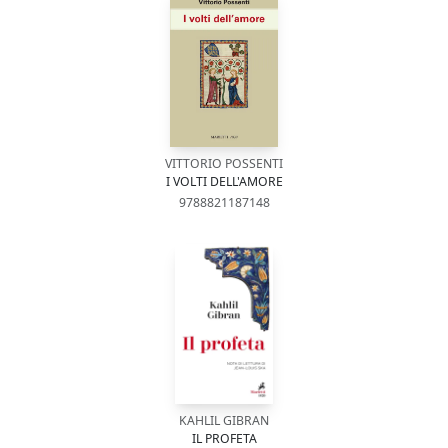
VITTORIO POSSENTI
I VOLTI DELL'AMORE
9788821187148
KAHLIL GIBRAN
IL PROFETA