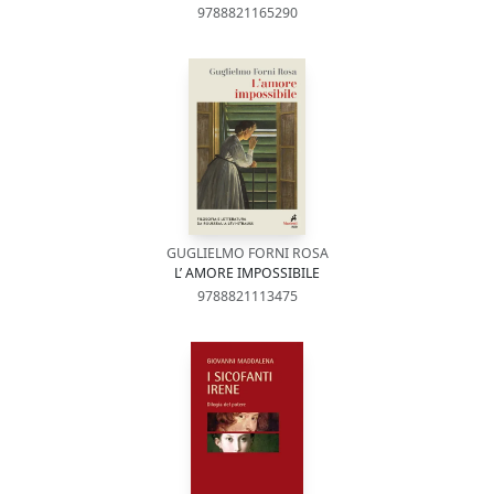
9788821165290
GUGLIELMO FORNI ROSA
L’ AMORE IMPOSSIBILE
9788821113475