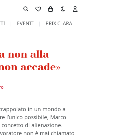
Toggle theme
TI
EVENTI
PRIX CLARA
a non alla
 non accade»
ro
ntrappolato in un mondo a
ere l’unico possibile, Marco
ul concetto di alienazione.
 lavoratore non è mai chiamato