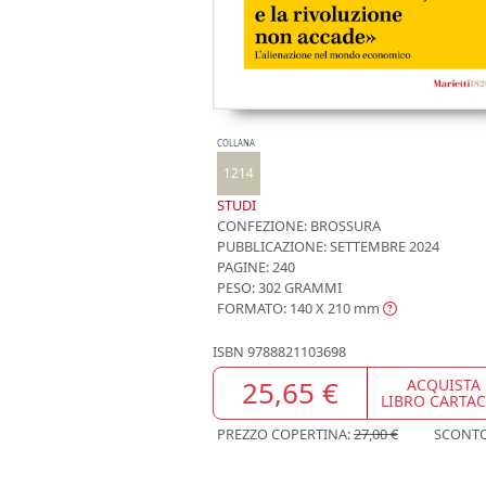
COLLANA
1214
STUDI
CONFEZIONE:
BROSSURA
PUBBLICAZIONE:
SETTEMBRE 2024
PAGINE: 240
PESO: 302 GRAMMI
FORMATO: 140 X 210
mm
ISBN
9788821103698
25,65 €
ACQUISTA
LIBRO CARTA
PREZZO COPERTINA:
27,00 €
SCONT