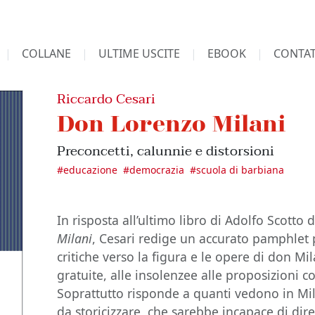
COLLANE
ULTIME USCITE
EBOOK
CONTAT
Riccardo Cesari
Don Lorenzo Milani
Preconcetti, calunnie e distorsioni
#
educazione
#
democrazia
#
scuola di barbiana
In risposta all’ultimo libro di Adolfo Scotto 
Milani
, Cesari redige un accurato pamphlet 
critiche verso la figura e le opere di don Mi
gratuite, alle insolenzee alle proposizioni con
Soprattutto risponde a quanti vedono in Mi
da storicizzare, che sarebbe incapace di di