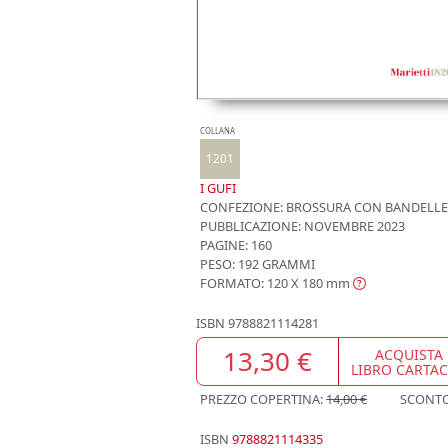
COLLANA
1201
I GUFI
CONFEZIONE:
BROSSURA CON BANDELLE
PUBBLICAZIONE:
NOVEMBRE 2023
PAGINE: 160
PESO: 192 GRAMMI
FORMATO: 120 X 180
mm
ISBN
9788821114281
13,30 €
ACQUISTA
LIBRO CARTA
PREZZO COPERTINA:
14,00 €
SCONT
ISBN
9788821114335