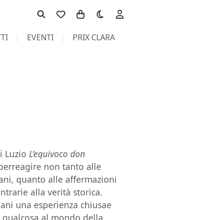
Toggle theme
TI
EVENTI
PRIX CLARA
di Luzio
L’equivoco don
perreagire non tanto alle
lani, quanto alle affermazioni
trarie alla verità storica.
lani una esperienza chiusae
re qualcosa al mondo della