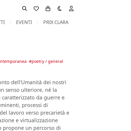
Toggle theme
TI
EVENTI
PRIX CLARA
contemporanea
#
poetry / general
nto dell’Umanità dei nostri
n senso ulteriore, né la
 caratterizzato da guerre e
mminenti, processi di
el lavoro verso precarietà e
azione e virtualizzazione
o propone un percorso di