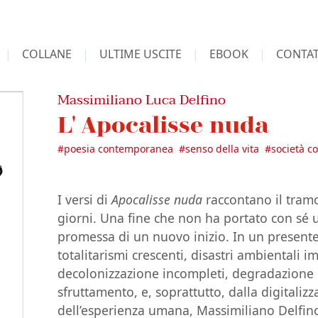
COLLANE
ULTIME USCITE
EBOOK
CONTAT
Massimiliano Luca Delfino
L' Apocalisse nuda
#
poesia contemporanea
#
senso della vita
#
società 
I versi di
Apocalisse
nuda
raccontano il tramo
giorni. Una fine che non ha portato con sé u
promessa di un nuovo inizio. In un presente
totalitarismi crescenti, disastri ambientali i
decolonizzazione incompleti, degradazione d
sfruttamento, e, soprattutto, dalla digitalizz
dell’esperienza umana, Massimiliano Delfin