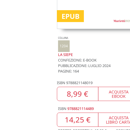
EPUB
COLLANA
1204
LA SIEPE
CONFEZIONE:
E-BOOK
PUBBLICAZIONE:
LUGLIO 2024
PAGINE: 164
ISBN
9788821148019
8,99 €
ACQUISTA
EBOOK
ISBN
9788821114489
14,25 €
ACQUISTA
LIBRO CART