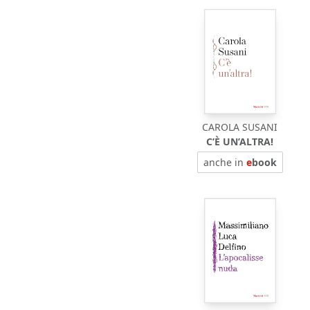
CAROLA SUSANI
C’È UN’ALTRA!
anche in
e
book