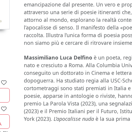
emancipazione dal presente. Un vero e prop
attraverso una serie di poesie itineranti che
attorno al mondo, esplorano la realtà cont
l’apocalisse di senso. Il manifesto della «poe
raccolta. Illustra l’unica forma di poesia pos
non siamo più e cercare di ritrovare insieme 
Massimiliano Luca Delfino
è un poeta, regi
nato e cresciuto a Roma. Alla Columbia Univ
conseguito un dottorato in Cinema e lettera
dopoguerra. Ha studiato regia alla USC-Scho
cortometraggi sono stati premiati in Italia e 
poesie, apparse in antologie o riviste, hanno r
premio La Parola Vista (2023), una segnala
(2023) e il Premio Italiani per il Futuro, Isti
York (2023).
L’apocalisse nuda
è la sua prima 
A