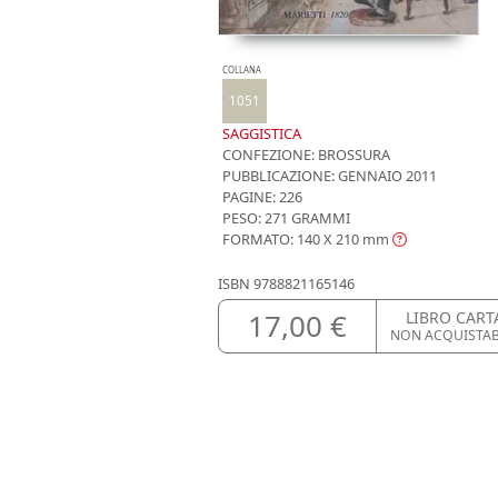
COLLANA
1051
SAGGISTICA
CONFEZIONE:
BROSSURA
PUBBLICAZIONE:
GENNAIO 2011
PAGINE: 226
PESO: 271 GRAMMI
FORMATO: 140 X 210
mm
ISBN
9788821165146
17,00 €
LIBRO CART
NON ACQUISTA