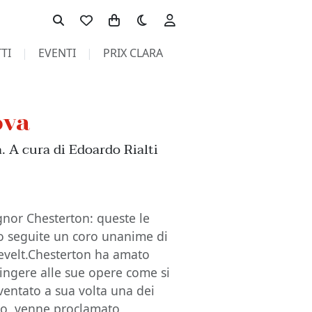
Toggle theme
TI
EVENTI
PRIX CLARA
ova
a. A cura di Edoardo Rialti
ignor Chesterton: queste le
ono seguite un coro unanime di
sevelt.Chesterton ha amato
ingere alle sue opere come si
ventato a sua volta una dei
mpo, venne proclamato