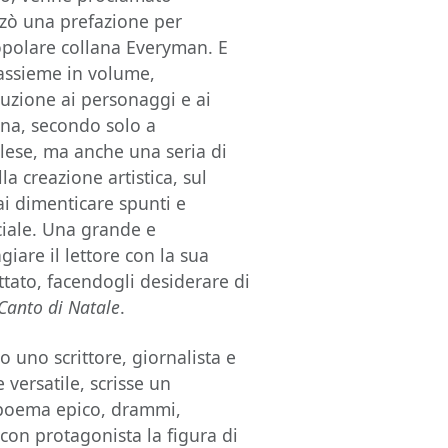
zzò una prefazione per
opolare collana Everyman. E
 assieme in volume,
uzione ai personaggi e ai
iana, secondo solo a
ese, ma anche una seria di
la creazione artistica, sul
ai dimenticare spunti e
ociale. Una grande e
giare il lettore con la sua
ttato, facendogli desiderare di
Canto di Natale
.
o uno scrittore, giornalista e
 versatile, scrisse un
un poema epico, drammi,
 con protagonista la figura di