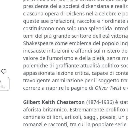
presidente della società dickensiana e reali
ciascuna opera di Dickens nella celebre e p
queste sue prefazioni, raccolte e riordinate
costituiscono non solo una splendida introd
temi del più grande scrittore dell'età vittor
Shakespeare come emblema del popolo ingl
inesauste intuizioni e affondi sul mistero del
valore dell'umorismo e della pietà, senza m
polemiche di graffiante attualità politico-s
appassionata lezione critica, capace di conta
travolgente ammirazione per il soggetto tra
A
BILE
correre a riaprire le pagine di
Oliver Twist
e
Gilbert Keith Chesterton
(1874-1936) è stat
aforista britannico. Estremamente prolifico e
centinaio di libri, articoli, saggi, poesie, 
romanzi e racconti, tra cui la popolare serie