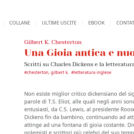
COLLANE
ULTIME USCITE
EBOOK
CONTAT
Gilbert K. Chesterton
Una Gioia antica e nu
Scritti su Charles Dickens e la letteratur
#
chesterton, gilbert k.
#
letteratura inglese
Non esiste miglior critico dickensiano del s
parole di T.S. Eliot, alle quali negli anni s
entusiasti, da C.S. Lewis, al presidente Roo
Dickens fin da bambino, continuando ad att
attinge ad una fontana di gioia costante. Di
polemisti e scrittori più celebri del suo te