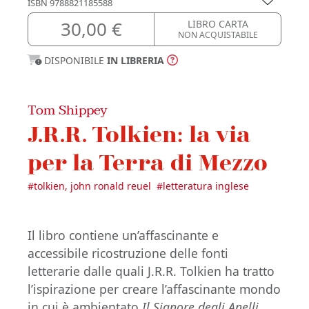
ISBN
9788821185588
30,00 €
LIBRO CARTA
NON ACQUISTABILE
DISPONIBILE
IN LIBRERIA
Tom Shippey
J.R.R. Tolkien: la via
per la Terra di Mezzo
#
tolkien, john ronald reuel
#
letteratura inglese
Il libro contiene un’affascinante e
accessibile ricostruzione delle fonti
letterarie dalle quali J.R.R. Tolkien ha tratto
l’ispirazione per creare l’affascinante mondo
in cui è ambientato
Il Signore degli Anelli
.