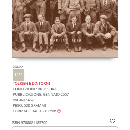
COLLANA
1089
TOLKIEN E DINTORNI
CONFEZIONE:
BROSSURA
PUBBLICAZIONE:
GENNAIO 2007
PAGINE: 462
PESO: 528 GRAMMI
FORMATO: 140 X 210
mm
ISBN
9788821185700