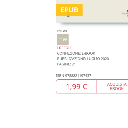
EPUB
COLLANA
1199
I RÈFOLI
CONFEZIONE:
E-BOOK
PUBBLICAZIONE:
LUGLIO 2020
PAGINE: 21
ISBN
9788821197437
1,99 €
ACQUISTA
EBOOK