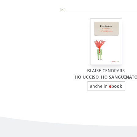
BLAISE CENDRARS
HO UCCISO. HO SANGUINAT
anche in
e
book