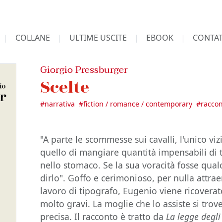
COLLANE
ULTIME USCITE
EBOOK
CONTAT
Giorgio Pressburger
Scelte
#
narrativa
#
fiction / romance / contemporary
#
raccon
"A parte le scommesse sui cavalli, l'unico v
quello di mangiare quantità impensabili di t
nello stomaco. Se la sua voracità fosse qualc
dirlo". Goffo e cerimonioso, per nulla attra
lavoro di tipografo, Eugenio viene ricoverat
molto gravi. La moglie che lo assiste si trov
precisa. Il racconto è tratto da
La legge degli