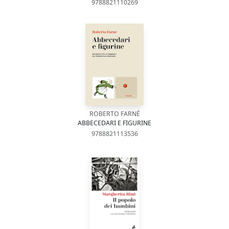
9788821110269
ROBERTO FARNÉ
ABBECEDARI E FIGURINE
9788821113536