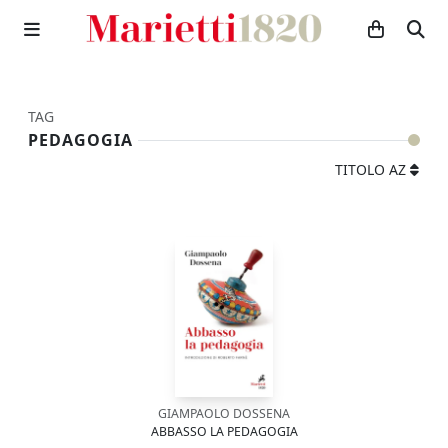
TAG
PEDAGOGIA
TITOLO AZ
GIAMPAOLO DOSSENA
ABBASSO LA PEDAGOGIA