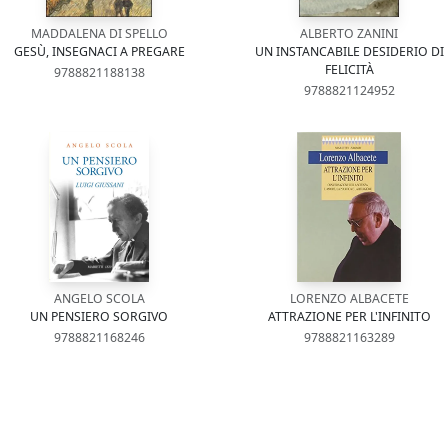
MADDALENA DI SPELLO
ALBERTO ZANINI
GESÙ, INSEGNACI A PREGARE
UN INSTANCABILE DESIDERIO DI
FELICITÀ
9788821188138
9788821124952
ANGELO SCOLA
LORENZO ALBACETE
UN PENSIERO SORGIVO
ATTRAZIONE PER L'INFINITO
9788821168246
9788821163289