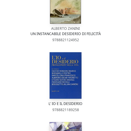
ALBERTO ZANINI
UN INSTANCABILE DESIDERIO DI FELICITÀ
9788821124952
L' IO E IL DESIDERIO
9788821189258