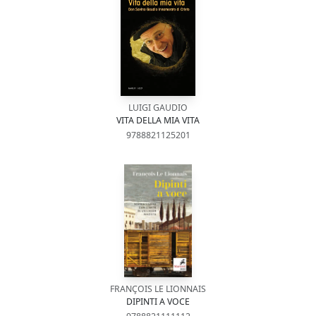
LUIGI GAUDIO
VITA DELLA MIA VITA
9788821125201
FRANÇOIS LE LIONNAIS
DIPINTI A VOCE