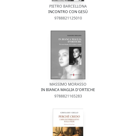
PIETRO BARCELLONA
INCONTRO CON GESÙ
9788821125010
MASSIMO MORASSO
IN BIANCA MAGLIA D'ORTICHE
9788821165283