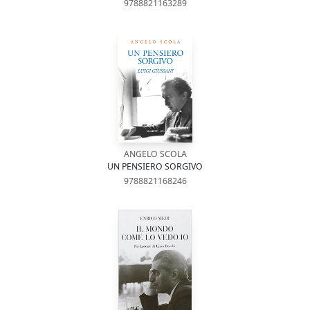
9788821163289
ANGELO SCOLA
UN PENSIERO SORGIVO
9788821168246