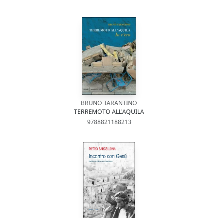
BRUNO TARANTINO
TERREMOTO ALL'AQUILA
9788821188213