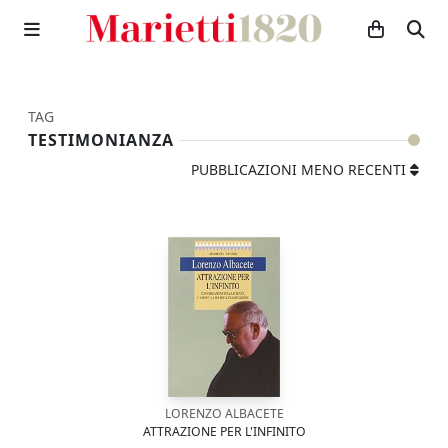
TAG
TESTIMONIANZA
PUBBLICAZIONI MENO RECENTI
LORENZO ALBACETE
ATTRAZIONE PER L'INFINITO