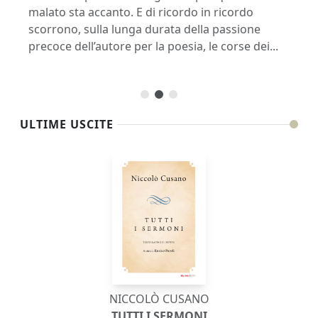
i
malato sta accanto. E di ricordo in ricordo
pa
scorrono, sulla lunga durata della passione
co
.
precoce dell’autore per la poesia, le corse dei...
l’
..
ULTIME USCITE
NICCOLÒ CUSANO
TUTTI I SERMONI