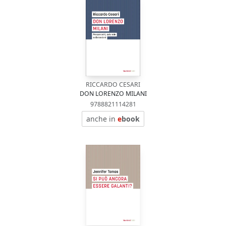
RICCARDO CESARI
DON LORENZO MILANI
9788821114281
anche in
e
book