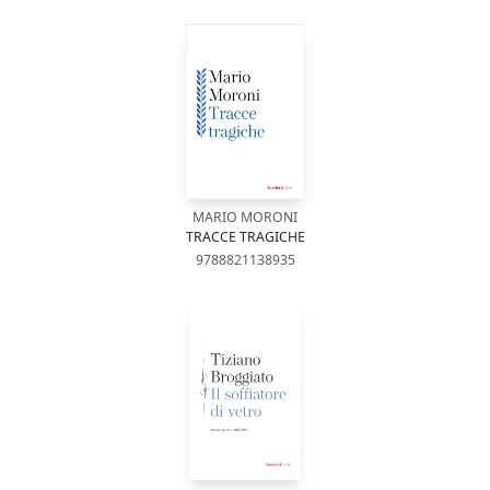
MARIO MORONI
TRACCE TRAGICHE
9788821138935