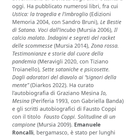
oggi. Ha pubblicato numerosi libri, fra cui
Ustica: la tragedia e l’imbroglio
(Edizioni
Memoria 2004, con Sandro Bruni),
Le Bestie
di Satana. Voci dall’incubo
(Mursia 2006),
Il
calcio malato. Indagini e segreti del racket
delle scommesse
(Mursia 2014),
Zona rossa.
Testimonianze e storie dal cuore della
pandemia
(Meravigli 2020, con Tiziano
Troianello),
Sette sataniche e psicosette.
Dagli adoratori del diavolo ai “signori della
mente”
(Diarkos 2022). Ha curato
l’autobiografia di Graziano Mesina
Io,
Mesina
(Periferia 1993, con Gabriella Banda)
e gli scritti autobiografici di Fausto Coppi
con il titolo
Fausto Coppi. Solitudine di un
campione
(Mursia 2009).
Emanuele
Roncalli
, bergamasco, è stato per lunghi