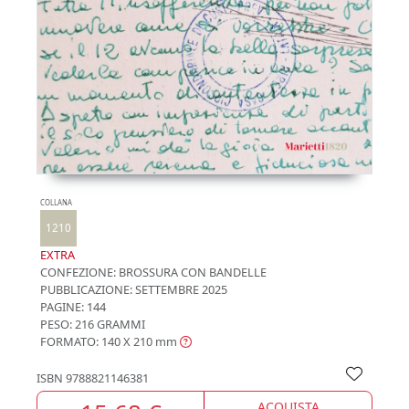
COLLANA
1210
EXTRA
CONFEZIONE:
BROSSURA CON BANDELLE
PUBBLICAZIONE:
SETTEMBRE 2025
PAGINE: 144
PESO: 216 GRAMMI
FORMATO: 140 X 210
mm
ISBN
9788821146381
ACQUISTA