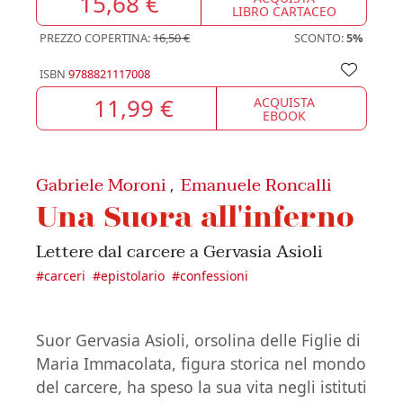
15,68 €
LIBRO CARTACEO
PREZZO COPERTINA:
16,50 €
SCONTO:
5%
ISBN
9788821117008
11,99 €
ACQUISTA
EBOOK
Gabriele Moroni
Emanuele Roncalli
,
Una Suora all'inferno
Lettere dal carcere a Gervasia Asioli
#
carceri
#
epistolario
#
confessioni
Suor Gervasia Asioli, orsolina delle Figlie di
Maria Immacolata, figura storica nel mondo
del carcere, ha speso la sua vita negli istituti