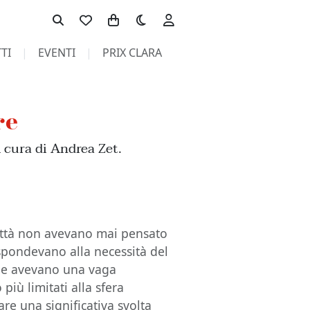
Toggle theme
TI
EVENTI
PRIX CLARA
re
 cura di Andrea Zet.
città non avevano mai pensato
rispondevano alla necessità del
i e avevano una vaga
più limitati alla sfera
dare una significativa svolta