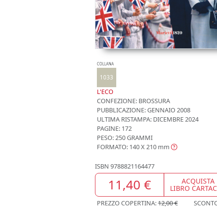
COLLANA
1033
L'ECO
CONFEZIONE:
BROSSURA
PUBBLICAZIONE:
GENNAIO 2008
ULTIMA RISTAMPA:
DICEMBRE 2024
PAGINE: 172
PESO: 250 GRAMMI
FORMATO: 140 X 210
mm
ISBN
9788821164477
11,40 €
ACQUISTA
LIBRO CARTA
PREZZO COPERTINA:
12,00 €
SCONT