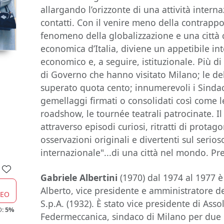
allargando l’orizzonte di una attività intern
contatti. Con il venire meno della contrappo
fenomeno della globalizzazione e una città
economica d’Italia, diviene un appetibile int
economico e, a seguire, istituzionale. Più di 
di Governo che hanno visitato Milano; le de
superato quota cento; innumerevoli i Sindac
gemellaggi firmati o consolidati così come l
roadshow, le tournée teatrali patrocinate. I
attraverso episodi curiosi, ritratti di protagon
osservazioni originali e divertenti sul serios
internazionale"...di una città nel mondo. Pr
Gabriele Albertini
(1970) dal 1974 al 1977 è 
Alberto, vice presidente e amministratore de
CEO
S.p.A. (1932). È stato vice presidente di As
O:
5%
Federmeccanica, sindaco di Milano per due