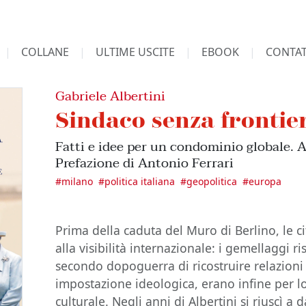
COLLANE
ULTIME USCITE
EBOOK
CONTAT
Gabriele Albertini
Sindaco senza frontie
Fatti e idee per un condominio globale. A
Prefazione di Antonio Ferrari
#
milano
#
politica italiana
#
geopolitica
#
europa
Prima della caduta del Muro di Berlino, le 
alla visibilità internazionale: i gemellaggi 
secondo dopoguerra di ricostruire relazion
impostazione ideologica, erano infine per lo 
culturale. Negli anni di Albertini si riuscì a 