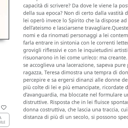
capacità di scrivere? Da dove le viene la pos
della sua epoca? Non di certo dalla vastità d
lei operò invece lo Spirito che la dispose ad 
dell’ateismo e lasciarsene travagliare.Ques
nomi e da rinomati personaggi a lei contem
farla entrare in sintonia con le correnti lette
grovigli riflessivi e con le inquietudini arti
risuonarono in lei come un’eco: ma creante.
se accoglieva una lacerazione, sapeva pure
ragazza, Teresa dimostra una tempra di do
percepire e sa ergersi dinanzi alle donne d
più colte di lei e più emancipate, ricordate
d’avanguardia, ma bloccate nel formulare un
distruttive. Risposta che in lei fluisce spont
donna costruttiva, che lascia una traccia, cu
distanza di più di un secolo, si possono spe
A
BILE