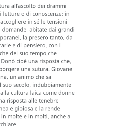
tura all’ascolto dei drammi
i letture o di conoscenze: in
accogliere in sé le tensioni
te domande, abitate dai grandi
poranei, la presero tanto, da
rarie e di pensiero, con i
stiche del suo tempo,che
 Donò cioè una risposta che,
 porgere una sutura. Giovane
nna, un animo che sa
el suo secolo, indubbiamente
 dalla cultura laica come donne
a risposta alle tenebre
anea e gioiosa e la rende
i in molte e in molti, anche a
cchiare.