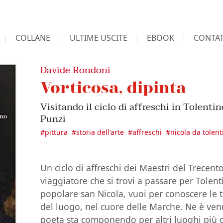
COLLANE
ULTIME USCITE
EBOOK
CONTAT
Davide Rondoni
Vorticosa, dipinta
Visitando il ciclo di affreschi in Tolenti
Punzi
#
pittura
#
storia dell'arte
#
affreschi
#
nicola da tolent
Un ciclo di affreschi dei Maestri del Trecent
viaggiatore che si trovi a passare per Tolen
popolare san Nicola, vuoi per conoscere le 
del luogo, nel cuore delle Marche. Ne è ve
poeta sta componendo per altri luoghi più o