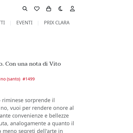
Toggle theme
TI
EVENTI
PRIX CLARA
no. Con una nota di Vito
ino (santo)
#
1499
o riminese sorprende il
tino, vuoi per rendere onore al
tante convenienze e bellezze
nuta, analogamente a quanto il
 meno segreti dell'arte in