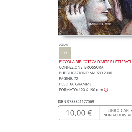
COLLANA
1091
PICCOLA BIBLIOTECA D'ARTE E LETTERAT
CONFEZIONE:
BROSSURA
PUBBLICAZIONE:
MARZO 2006
PAGINE: 72
PESO: 86 GRAMMI
FORMATO: 120 X 190
mm
ISBN
9788821177569
10,00 €
LIBRO CART
NON ACQUISTA