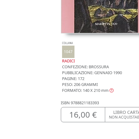
COLLANA
1047
RADICI
CONFEZIONE:
BROSSURA
PUBBLICAZIONE:
GENNAIO 1990
PAGINE: 172
PESO: 206 GRAMMI
FORMATO: 140 X 210
mm
ISBN
9788821183393
16,00 €
LIBRO CART
NON ACQUISTA