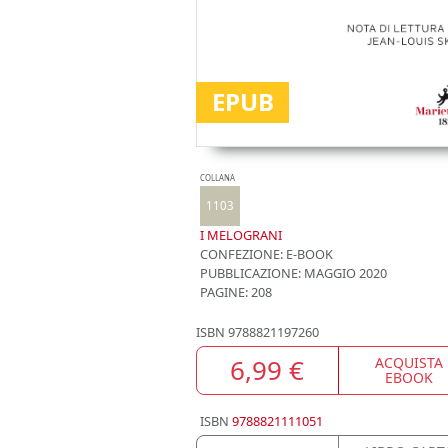
EPUB
COLLANA
1103
I MELOGRANI
CONFEZIONE:
E-BOOK
PUBBLICAZIONE:
MAGGIO 2020
PAGINE: 208
ISBN
9788821197260
6,99 €
ACQUISTA
EBOOK
ISBN
9788821111051