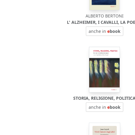
ALBERTO BERTONI
L' ALZHEIMER, I CAVALLI, LA PO
anche in
e
book
STORIA, RELIGIONE, POLITIC
anche in
e
book