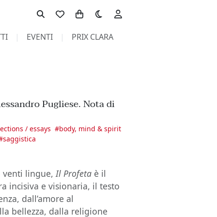
Toggle theme
TI
EVENTI
PRIX CLARA
lessandro Pugliese. Nota di
lections / essays
#
body, mind & spirit
#
saggistica
e venti lingue,
Il Profeta
è il
 incisiva e visionaria, il testo
enza, dall’amore al
lla bellezza, dalla religione