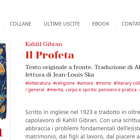
COLLANE
ULTIME USCITE
EBOOK
CONTAT
Kahlil Gibran
Il Profeta
Testo originale a fronte. Traduzione di A
lettura di Jean-Louis Ska
#
letteratura
#
religione
#
amore
#
morte
#
literary col
/ general
#
mente, corpo e spirito: pensiero e pratica
Scritto in inglese nel 1923 e tradotto in oltr
capolavoro di Kahlil Gibran. Con una scrittura
abbraccia i problemi fondamentali dell’esist
matrimonio, dai figli al lavoro, dal piacere a