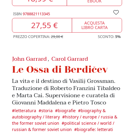
EBOOK
ISBN
9788821113345
27,55 €
ACQUISTA
LIBRO CARTA
PREZZO COPERTINA:
29,00 €
SCONTO:
5%
John Garrard
Carol Garrard
,
Le Ossa di Berdičev
La vita e il destino di Vasilij Grossman.
Traduzione di Roberto Franzini Tibaldeo
e Marta Cai. Supervisione e curatela di
Giovanni Maddalena e Pietro Tosco
#
letteratura
#
storia
#
biografie
#
biography &
autobiography / literary
#
history / europe / russia &
the former soviet union
#
political science / world /
russian & former soviet union
#
biografie: letterati