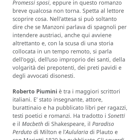
Promessi sposi
, eppure in questo romanzo
breve qualcosa non torna. Spetta al lettore
scoprire cosa. Nell'attesa si può soltanto
dire che se Manzoni parlava di spagnoli per
intendere austriaci, anche qui avviene
altrettanto e, con la scusa di una storia
collocata in un tempo remoto, si parla
dell'oggi, dell’uso improprio dei santi, della
volgarità dei prepotenti, dei preti pavidi e
degli avvocati disonesti.
Roberto Piumini
è tra i maggiori scrittori
italiani. E’ stato insegnante, attore,
burattinaio e ha pubblicato libri per ragazzi,
testi poetici e romanzi. Ha tradotto i
Sonetti
e il
Macbeth
di Shakespeare, il
Paradiso
Perduto
di Milton e l’
Aulularia
di Plauto e
con Marietti 1820 ha pubblicato
Gli sguardi.