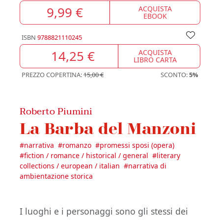
9,99 €
ACQUISTA
EBOOK
ISBN
9788821110245
14,25 €
ACQUISTA
LIBRO CARTA
PREZZO COPERTINA:
15,00 €
SCONTO:
5%
Roberto Piumini
La Barba del Manzoni
#
narrativa
#
romanzo
#
promessi sposi (opera)
#
fiction / romance / historical / general
#
literary
collections / european / italian
#
narrativa di
ambientazione storica
I luoghi e i personaggi sono gli stessi dei